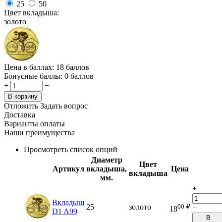
25
50
Цвет вкладыша:
золото
Цена в баллах:
18 баллов
Бонусные баллы:
0 баллов
+
−
В корзину
Отложить
Задать вопрос
Доставка
Варианты оплаты
Наши преимущества
Просмотреть список опций
Диаметр
Цвет
Артикул
вкладыша,
Цена
вкладыша
мм.
+
Вкладыш
00
₽
25
золото
−
18
D1 A99
В