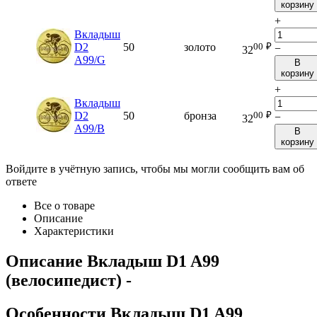
корзину
+
Вкладыш
00
₽
D2
50
золото
−
32
A99/G
В
корзину
+
Вкладыш
00
₽
D2
50
бронза
−
32
A99/B
В
корзину
Войдите в учётную запись, чтобы мы могли сообщить вам об
ответе
Все о товаре
Описание
Характеристики
Описание
Вкладыш D1 A99
(велосипедист)
-
Особенности
Вкладыш D1 A99