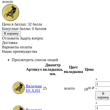
золото
Цена в баллах:
32 балла
Бонусные баллы:
0 баллов
В корзину
Отложить
Задать вопрос
Доставка
Варианты оплаты
Наши преимущества
Просмотреть список опций
Диаметр
Цвет
Артикул
вкладыша,
Цена
вкладыша
мм.
+
Вкладыш
00
₽
25
золото
−
18
D1 A101
В
корзину
+
Вкладыш