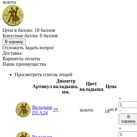
золото
Цена в баллах:
18 баллов
Бонусные баллы:
0 баллов
В корзину
Отложить
Задать вопрос
Доставка
Варианты оплаты
Наши преимущества
Просмотреть список опций
Диаметр
Цвет
Артикул
вкладыша,
Цена
вкладыша
мм.
+
Вкладыш
00
₽
25
золото
−
18
D1 A24
В
корзину
+
Вкладыш