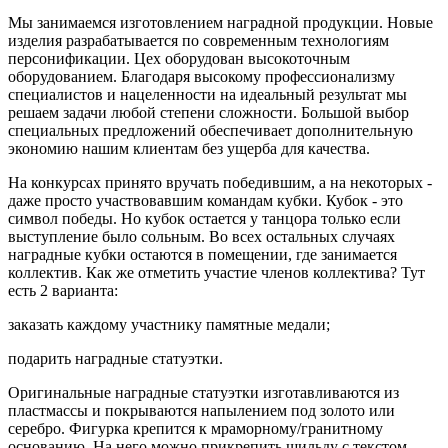
Мы занимаемся изготовлением наградной продукции. Новые
изделия разрабатывается по современным технологиям
персонификации. Цех оборудован высокоточным
оборудованием. Благодаря высокому профессионализму
специалистов и нацеленности на идеальный результат мы
решаем задачи любой степени сложности. Большой выбор
специальных предложений обеспечивает дополнительную
экономию нашим клиентам без ущерба для качества.
На конкурсах принято вручать победившим, а на некоторых -
даже просто участвовавшим командам кубки. Кубок - это
символ победы. Но кубок остается у танцора только если
выступление было сольным. Во всех остальных случаях
наградные кубки остаются в помещении, где занимается
коллектив. Как же отметить участие членов коллектива? Тут
есть 2 варианта:
заказать каждому участнику памятные медали;
подарить наградные статуэтки.
Оригинальные наградные статуэтки изготавливаются из
пластмассы и покрываются напылением под золото или
серебро. Фигурка крепится к мраморному/гранитному
основанию. На него можно прикрепить шильду с текстом.