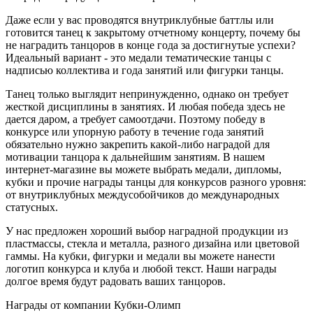
Даже если у вас проводятся внутриклубные баттлы или
готовится танец к закрытому отчетному концерту, почему бы
не наградить танцоров в конце года за достигнутые успехи?
Идеальный вариант - это медали тематические танцы с
надписью коллектива и года занятий или фигурки танцы.
Танец только выглядит непринужденно, однако он требует
жесткой дисциплины в занятиях. И любая победа здесь не
дается даром, а требует самоотдачи. Поэтому победу в
конкурсе или упорную работу в течение года занятий
обязательно нужно закрепить какой-либо наградой для
мотивации танцора к дальнейшим занятиям. В нашем
интернет-магазине вы можете выбрать медали, дипломы,
кубки и прочие награды танцы для конкурсов разного уровня:
от внутриклубных междусобойчиков до международных
статусных.
У нас предложен хороший выбор наградной продукции из
пластмассы, стекла и металла, разного дизайна или цветовой
гаммы. На кубки, фигурки и медали вы можете нанести
логотип конкурса и клуба и любой текст. Наши награды
долгое время будут радовать ваших танцоров.
Награды от компании Кубки-Олимп