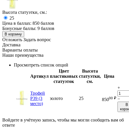
Высота статуэтки, см.:
25
Цена в баллах:
850 баллов
Бонусные баллы:
9 баллов
В корзину
Отложить
Задать вопрос
Доставка
Варианты оплаты
Наши преимущества
Просмотреть список опций
Цвет
Высота
Артикул
пластиковых
статуэтки,
Цена
статуэток
см.
+
Трофей
00
₽
P39 (3
золото
25
−
850
место)
В
корз
Войдите в учётную запись, чтобы мы могли сообщить вам об
ответе