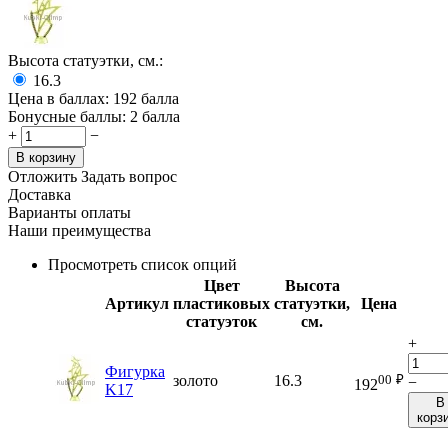
Высота статуэтки, см.:
16.3
Цена в баллах:
192 балла
Бонусные баллы:
2 балла
+
−
В корзину
Отложить
Задать вопрос
Доставка
Варианты оплаты
Наши преимущества
Просмотреть список опций
Цвет
Высота
Артикул
пластиковых
статуэтки,
Цена
статуэток
см.
+
Фигурка
00
₽
золото
16.3
−
192
K17
В
корз