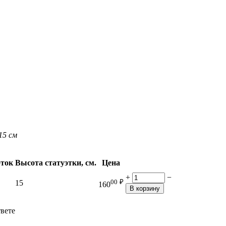
15 см
эток
Высота статуэтки, см.
Цена
+
−
00
₽
15
160
В корзину
твете