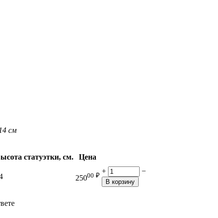
14 см
ысота статуэтки, см.
Цена
+
−
00
₽
4
250
В корзину
твете