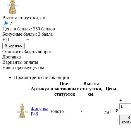
Высота статуэтки, см.:
7
Цена в баллах:
250 баллов
Бонусные баллы:
3 балла
+
−
В корзину
Отложить
Задать вопрос
Доставка
Варианты оплаты
Наши преимущества
Просмотреть список опций
Цвет
Высота
Артикул
пластиковых
статуэтки,
Цена
статуэток
см.
+
Фигурка
00
₽
золото
7
−
250
F46
В
корз