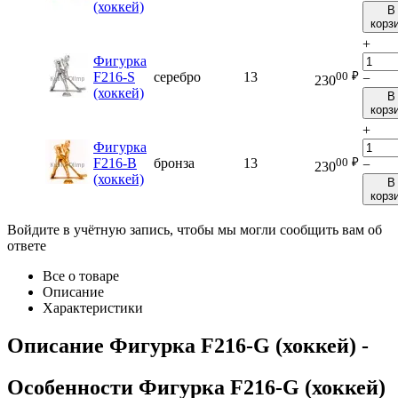
(хоккей)
В
корз
+
Фигурка
00
₽
F216-S
серебро
13
−
230
(хоккей)
В
корз
+
Фигурка
00
₽
F216-B
бронза
13
−
230
(хоккей)
В
корз
Войдите в учётную запись, чтобы мы могли сообщить вам об
ответе
Все о товаре
Описание
Характеристики
Описание
Фигурка F216-G (хоккей)
-
Особенности
Фигурка F216-G (хоккей)