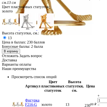
см.
13 см
Цвет пластиковых статуэток:
золото
Высота статуэтки, см.:
13
Цена в баллах:
230 баллов
Бонусные баллы:
2 балла
В корзину
Отложить
Задать вопрос
Доставка
Варианты оплаты
Наши преимущества
Просмотреть список опций
Цвет
Высота
Артикул
пластиковых
статуэтки,
Цена
статуэток
см.
+
Фигурка
00
₽
F216-G
золото
13
−
230