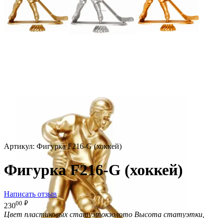
Артикул:
Фигурка F216-G (хоккей)
Фигурка F216-G (хоккей)
Написать отзыв
00
₽
230
Цвет пластиковых статуэток
золото
Высота статуэтки,