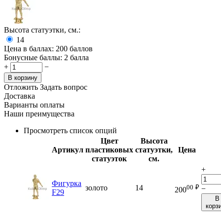
Высота статуэтки, см.:
14
Цена в баллах:
200 баллов
Бонусные баллы:
2 балла
+
−
В корзину
Отложить
Задать вопрос
Доставка
Варианты оплаты
Наши преимущества
Просмотреть список опций
Цвет
Высота
Артикул
пластиковых
статуэтки,
Цена
статуэток
см.
+
Фигурка
00
₽
золото
14
−
200
F29
В
корз