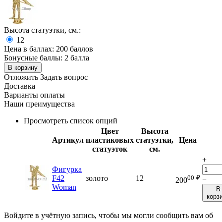
Высота статуэтки, см.:
12
Цена в баллах:
200 баллов
Бонусные баллы:
2 балла
В корзину
Отложить
Задать вопрос
Доставка
Варианты оплаты
Наши преимущества
Просмотреть список опций
Цвет
Высота
Артикул
пластиковых
статуэтки,
Цена
статуэток
см.
+
Фигурка
00
₽
F42
золото
12
−
200
Woman
В
корз
Войдите в учётную запись, чтобы мы могли сообщить вам об