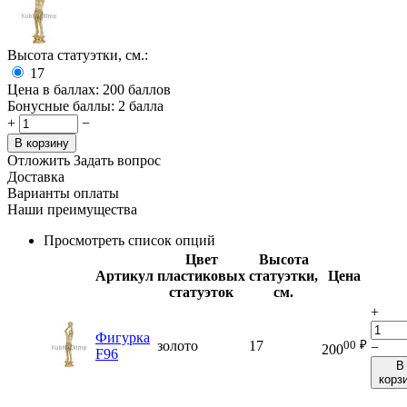
Высота статуэтки, см.:
17
Цена в баллах:
200 баллов
Бонусные баллы:
2 балла
+
−
В корзину
Отложить
Задать вопрос
Доставка
Варианты оплаты
Наши преимущества
Просмотреть список опций
Цвет
Высота
Артикул
пластиковых
статуэтки,
Цена
статуэток
см.
+
Фигурка
00
₽
золото
17
−
200
F96
В
корз