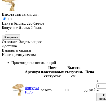
Высота статуэтки, см.:
10
Цена в баллах:
220 баллов
Бонусные баллы:
2 балла
+
−
В корзину
Отложить
Задать вопрос
Доставка
Варианты оплаты
Наши преимущества
Просмотреть список опций
Цвет
Высота
Артикул
пластиковых
статуэтки,
Цена
статуэток
см.
+
Фигурка
00
₽
золото
10
−
220
F175
В
корз