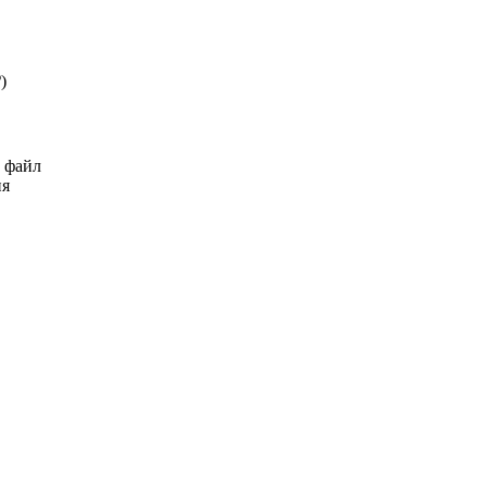
₽
)
ь файл
ия