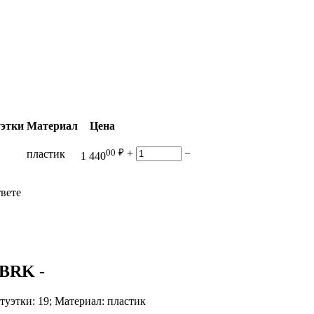
уэтки
Материал
Цена
00
₽
+
−
пластик
1 440
твете
_BRK
-
уэтки: 19; Материал: пластик