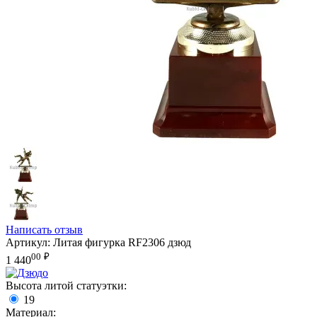
Написать отзыв
Артикул:
Литая фигурка RF2306 дзюд
00
₽
1 440
Высота литой статуэтки:
19
Материал: