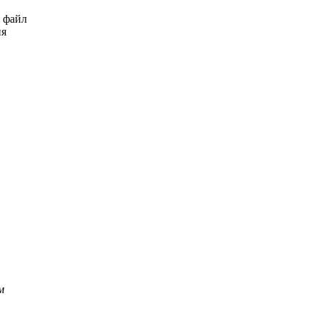
ь файл
ия
м