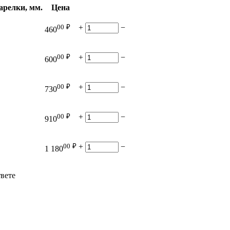
арелки, мм.
Цена
00
₽
+
−
460
00
₽
+
−
600
00
₽
+
−
730
00
₽
+
−
910
00
₽
+
−
1 180
твете