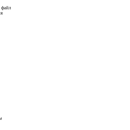
ь файл
ия
м