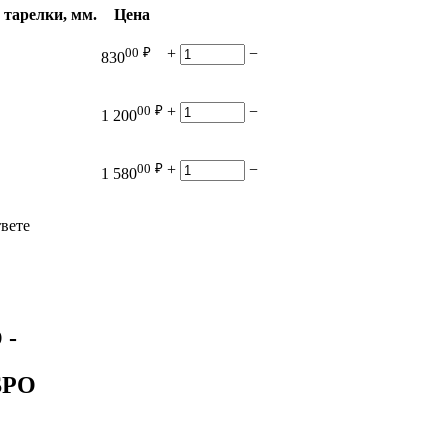
 тарелки, мм.
Цена
00
₽
+
−
830
00
₽
+
−
1 200
00
₽
+
−
1 580
твете
O
-
SPO