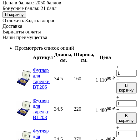
Цена в баллах:
2050 баллов
Бонусные баллы:
21 балл
В корзину
Отложить
Задать вопрос
Доставка
Варианты оплаты
Наши преимущества
Просмотреть список опций
Длинна,
Ширина,
Артикул
Цена
см.
см.
+
Футляр
для
00
₽
34.5
160
−
1 110
тарелки
В
BT206
корзину
+
Футляр
для
00
₽
34.5
220
−
1 480
тарелки
В
BT208
корзину
+
Футляр
для
00
₽
34.5
270
−