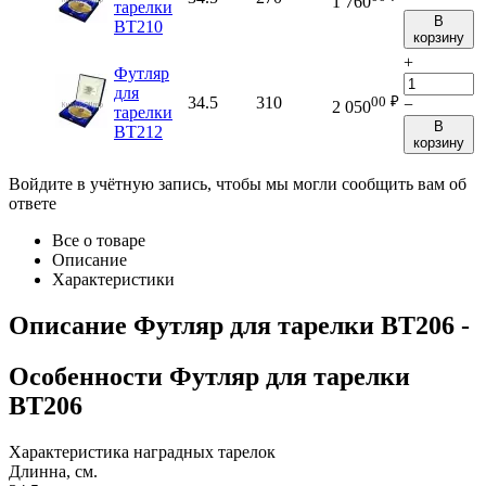
1 760
тарелки
В
BT210
корзину
+
Футляр
для
00
₽
34.5
310
−
2 050
тарелки
В
BT212
корзину
Войдите в учётную запись, чтобы мы могли сообщить вам об
ответе
Все о товаре
Описание
Характеристики
Описание
Футляр для тарелки BT206
-
Особенности
Футляр для тарелки
BT206
Характеристика наградных тарелок
Длинна, см.