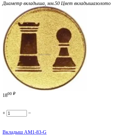
Диаметр вкладыша, мм.
50
Цвет вкладыша
золото
00
₽
18
+
−
Вкладыш AM1-83-G