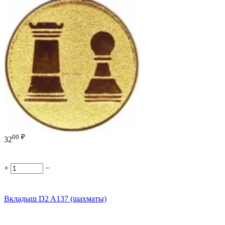
00
₽
32
+
−
Вкладыш D2 A137 (шахматы)