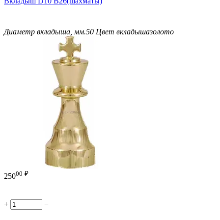
Вкладыш D10 B26(шахматы)
Диаметр вкладыша, мм.
50
Цвет вкладыша
золото
00
₽
250
+
−