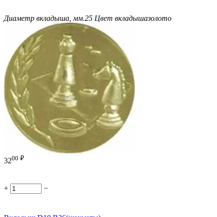
Диаметр вкладыша, мм.
25
Цвет вкладыша
золото
00
₽
32
+
−