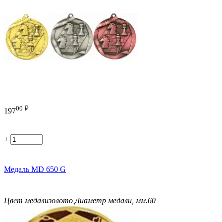
00
₽
197
+
−
Медаль MD 650 G
Цвет медали
золото
Диаметр медали, мм.
60