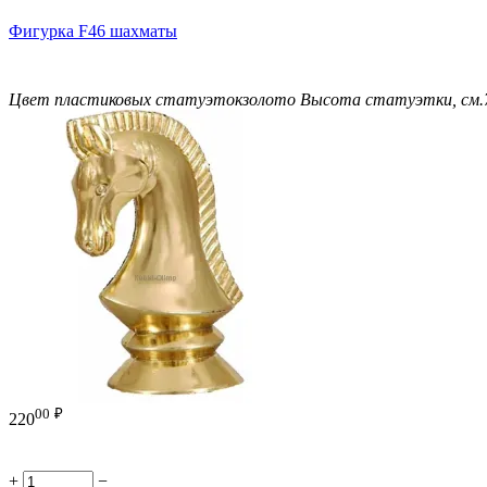
Фигурка F46 шахматы
Цвет пластиковых статуэток
золото
Высота статуэтки, см.
00
₽
220
+
−