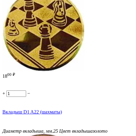
00
₽
18
+
−
Вкладыш D1 A22 (шахматы)
Диаметр вкладыша, мм.
25
Цвет вкладыша
золото