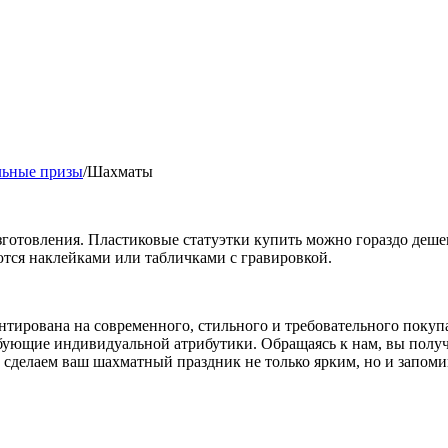
льные призы
/
Шахматы
зготовления. Пластиковые статуэтки купить можно гораздо дешев
ются наклейками или табличками с гравировкой.
нтирована на современного, стильного и требовательного покупа
ребующие индивидуальной атрибутики. Обращаясь к нам, вы пол
сделаем ваш шахматный праздник не только ярким, но и запом