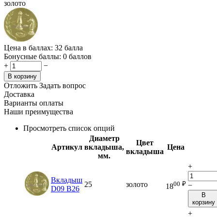
золото
Цена в баллах:
32 балла
Бонусные баллы:
0 баллов
+
−
В корзину
Отложить
Задать вопрос
Доставка
Варианты оплаты
Наши преимущества
Просмотреть список опций
Диаметр
Цвет
Артикул
вкладыша,
Цена
вкладыша
мм.
+
Вкладыш
00
₽
25
золото
−
18
D09 B26
В
корзину
+