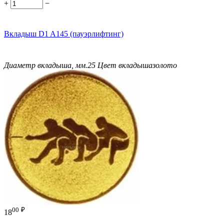
+
−
Вкладыш D1 A145 (пауэрлифтинг)
Диаметр вкладыша, мм.
25
Цвет вкладыша
золото
00
₽
18