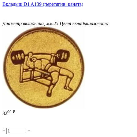
Вкладыш D1 A139 (перетягив. каната)
Диаметр вкладыша, мм.
25
Цвет вкладыша
золото
00
₽
32
+
−