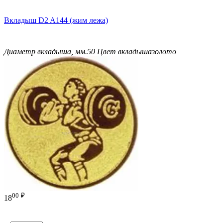
Вкладыш D2 A144 (жим лежа)
Диаметр вкладыша, мм.
50
Цвет вкладыша
золото
00
₽
18