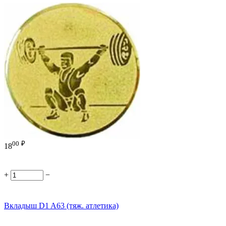
00
₽
18
+
−
Вкладыш D1 A63 (тяж. атлетика)