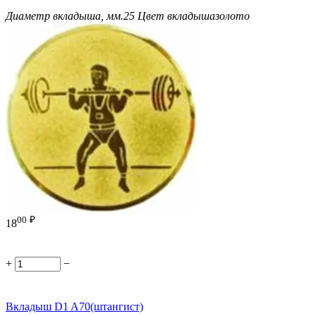
Диаметр вкладыша, мм.
25
Цвет вкладыша
золото
00
₽
18
+
−
Вкладыш D1 A70(штангист)