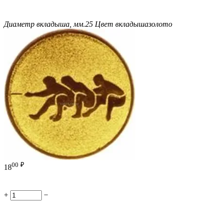
Диаметр вкладыша, мм.
25
Цвет вкладыша
золото
00
₽
18
+
−