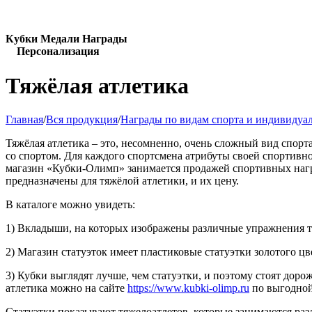
Кубки Медали Награды
Персонализация
Тяжёлая атлетика
Главная
/
Вся продукция
/
Награды по видам спорта и индивидуа
Тяжёлая атлетика – это, несомненно, очень сложный вид спорта,
со спортом. Для каждого спортсмена атрибуты своей спортивн
магазин «Кубки-Олимп» занимается продажей спортивных наград
предназначены для тяжёлой атлетики, и их цену.
В каталоге можно увидеть:
1) Вкладыши, на которых изображены различные упражнения тя
2) Магазин статуэток имеет пластиковые статуэтки золотого цве
3) Кубки выглядят лучше, чем статуэтки, и поэтому стоят дор
атлетика можно на сайте
https://www.kubki-olimp.ru
по выгодной
Статуэтки показывают тяжелоатлетов, которые занимаются раз