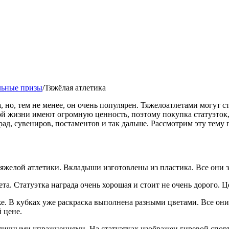
льные призы
/
Тяжёлая атлетика
 но, тем не менее, он очень популярен. Тяжелоатлетами могут ст
ой жизни имеют огромную ценность, поэтому покупка статуэток
, сувениров, постаментов и так дальше. Рассмотрим эту тему п
желой атлетики. Вкладыши изготовлены из пластика. Все они зо
та. Статуэтка награда очень хорошая и стоит не очень дорого. Ц
оже. В кубках уже раскраска выполнена разными цветами. Все о
 цене.
личными упражнениями. На статуэтках изображен гиревой спорт