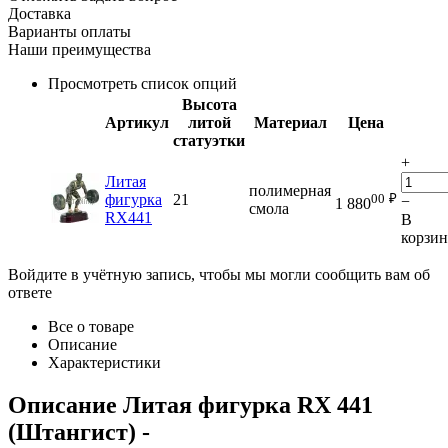
Доставка
Варианты оплаты
Наши преимущества
Просмотреть список опций
Высота
Артикул
литой
Материал
Цена
статуэтки
+
Литая
полимерная
00
₽
фигурка
21
−
1 880
смола
RX441
В
корзи
Войдите в учётную запись, чтобы мы могли сообщить вам об
ответе
Все о товаре
Описание
Характеристики
Описание
Литая фигурка RX 441
(Штангист)
-