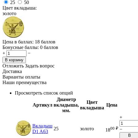
25
50
Цвет вкладыша:
золото
Цена в баллах:
18 баллов
Бонусные баллы:
0 баллов
+
−
В корзину
Отложить
Задать вопрос
Доставка
Варианты оплаты
Наши преимущества
Просмотреть список опций
Диаметр
Цвет
Артикул
вкладыша,
Цена
вкладыша
мм.
+
Вкладыш
00
₽
25
золото
−
18
D1 A63
В