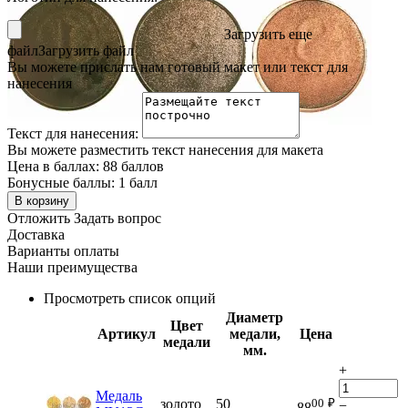
Загрузить еще
файл
Загрузить файл
Вы можете прислать нам готовый макет или текст для
нанесения
Текст для нанесения:
Вы можете разместить текст нанесения для макета
Цена в баллах:
88 баллов
Бонусные баллы:
1 балл
В корзину
Отложить
Задать вопрос
Доставка
Варианты оплаты
Наши преимущества
Просмотреть список опций
Диаметр
Цвет
Артикул
медали,
Цена
медали
мм.
+
Медаль
00
₽
золото
50
−
88