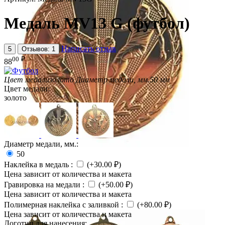
Медаль MV13 G (футбол)
Написать отзыв
5
Отзывов: 1
00
₽
88
Цвет медали
золото
Диаметр медали, мм.
50 мм
Цвет медали:
золото
Диаметр медали, мм.:
50
Наклейка в медаль
:
(+
30.00
₽
)
Цена зависит от количества и макета
Гравировка на медали
:
(+
50.00
₽
)
Цена зависит от количества и макета
Полимерная наклейка с заливкой
:
(+
80.00
₽
)
Цена зависит от количества и макета
Логотип для нанесения: