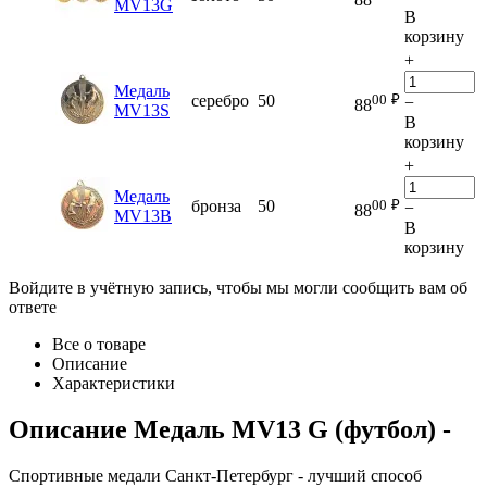
MV13G
В
корзину
+
Медаль
00
₽
серебро
50
−
88
MV13S
В
корзину
+
Медаль
00
₽
бронза
50
−
88
MV13B
В
корзину
Войдите в учётную запись, чтобы мы могли сообщить вам об
ответе
Все о товаре
Описание
Характеристики
Описание
Медаль MV13 G (футбол)
-
Спортивные медали Санкт-Петербург - лучший способ