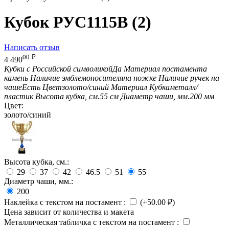
Кубок РУС1115B (2)
Написать отзыв
00
₽
4 490
Кубки с Российской символикой
Да
Материал постамента
камень
Наличие эмблемоносителя
на ножке
Наличие ручек на
чаше
Есть
Цвет
золото/синий
Материал Кубка
металл/
пластик
Высота кубка, см.
55 см
Диаметр чаши, мм.
200 мм
Цвет:
золото/синий
Высота кубка, см.:
29
37
42
46.5
51
55
Диаметр чаши, мм.:
200
Наклейка с текстом на постамент
:
(+
50.00
₽
)
Цена зависит от количества и макета
Металлическая табличка с текстом на постамент
: