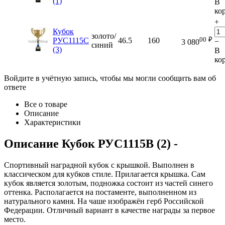
(1)
В
ко
+
Кубок
золото/
00
₽
РУС1115C
46.5
160
−
3 080
синий
(3)
В
ко
Войдите в учётную запись, чтобы мы могли сообщить вам об
ответе
Все о товаре
Описание
Характеристики
Описание
Кубок РУС1115B (2)
-
Спортивный наградной кубок с крышкой. Выполнен в
классическом для кубков стиле. Прилагается крышка. Сам
кубок является золотым, подножка состоит из частей синего
оттенка. Располагается на постаменте, выполненном из
натурального камня. На чаше изображён герб Российской
Федерации. Отличный вариант в качестве награды за первое
место.