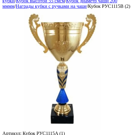
кубки
/
Кубок высотой 55 смсм
/
Кубок диаметр чаши 200
мммм
/
Награды кубки с ручками на чаше
/
Кубок РУС1115B (2)
Артикул:
Кубок РУС1115A (1)