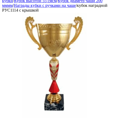
кубки
/
Кубок высотой 55 смсм
/
Кубок диаметр чаши 200
мммм
/
Награды кубки с ручками на чаше
/
кубок наградной
РУС1114 с крышкой