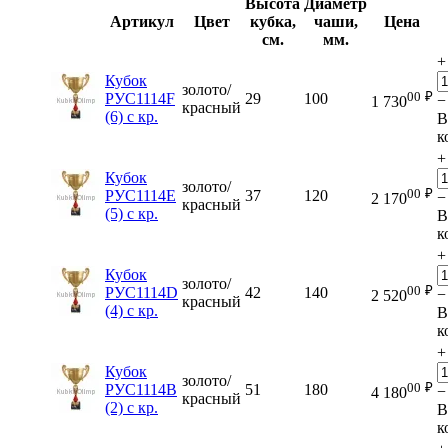
Высота
Диаметр
Артикул
Цвет
кубка,
чаши,
Цена
см.
мм.
+
Кубок
золото/
00
₽
РУС1114F
29
100
−
1 730
красный
(6) с кр.
В
к
+
Кубок
золото/
00
₽
РУС1114E
37
120
−
2 170
красный
(5) с кр.
В
к
+
Кубок
золото/
00
₽
РУС1114D
42
140
−
2 520
красный
(4) с кр.
В
к
+
Кубок
золото/
00
₽
РУС1114B
51
180
−
4 180
красный
(2) с кр.
В
к