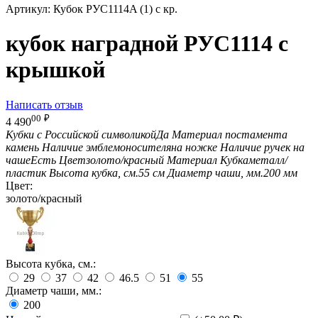
Артикул:
Кубок РУС1114A (1) с кр.
кубок наградной РУС1114 с
крышкой
Написать отзыв
00
₽
4 490
Кубки с Российской символикой
Да
Материал постамента
камень
Наличие эмблемоносителя
на ножке
Наличие ручек на
чаше
Есть
Цвет
золото/красный
Материал Кубка
металл/
пластик
Высота кубка, см.
55 см
Диаметр чаши, мм.
200 мм
Цвет:
золото/красный
Высота кубка, см.:
29
37
42
46.5
51
55
Диаметр чаши, мм.:
200