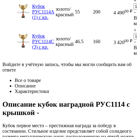
+
Кубок
золото/
00
₽
РУС1114A
55
200
−
4 490
красный
(1) с кр.
В
к
+
Кубок
золото/
00
₽
РУС1114C
46.5
160
−
3 420
красный
(3) с кр.
В
к
Войдите в учётную запись, чтобы мы могли сообщить вам об
ответе
Все о товаре
Описание
Характеристики
Описание
кубок наградной РУС1114 с
крышкой
-
Кубок первое место – престижная награда за победу в
состязании. Стильное изделие представляет собой солидного
размера металлическую чашу, расположенную на яркой ножке