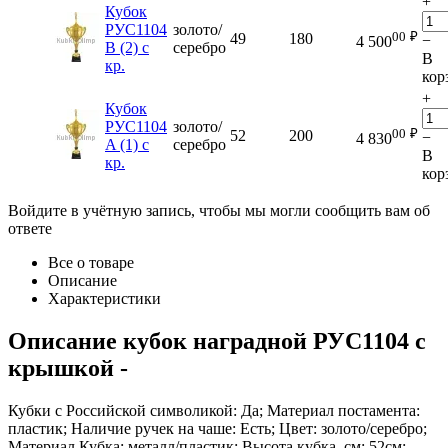
+
Кубок
РУС1104
золото/
00
₽
49
180
−
4 500
B (2) с
серебро
В
кр.
кор
+
Кубок
РУС1104
золото/
00
₽
52
200
−
4 830
A (1) с
серебро
В
кр.
кор
Войдите в учётную запись, чтобы мы могли сообщить вам об
ответе
Все о товаре
Описание
Характеристики
Описание
кубок наградной РУС1104 с
крышкой
-
Кубки с Российской символикой: Да; Материал постамента:
пластик; Наличие ручек на чаше: Есть; Цвет: золото/серебро;
Материал Кубка: металл/пластик; Высота кубка, см: 52см;