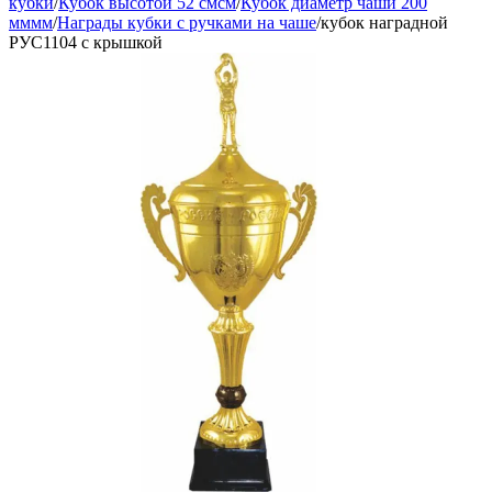
кубки
/
Кубок высотой 52 смсм
/
Кубок диаметр чаши 200
мммм
/
Награды кубки с ручками на чаше
/
кубок наградной
РУС1104 с крышкой