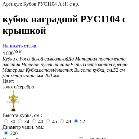
Артикул:
Кубок РУС1104 A (1) с кр.
кубок наградной РУС1104 с
крышкой
Написать отзыв
00
₽
4 830
Кубки с Российской символикой
Да
Материал постамента
пластик
Наличие ручек на чаше
Есть
Цвет
золото/серебро
Материал Кубка
металл/пластик
Высота кубка, см.
52 см
Диаметр чаши, мм.
200 мм
Цвет:
золото/серебро
Высота кубка, см.:
30
34
40
45
49
52
Диаметр чаши, мм.:
200