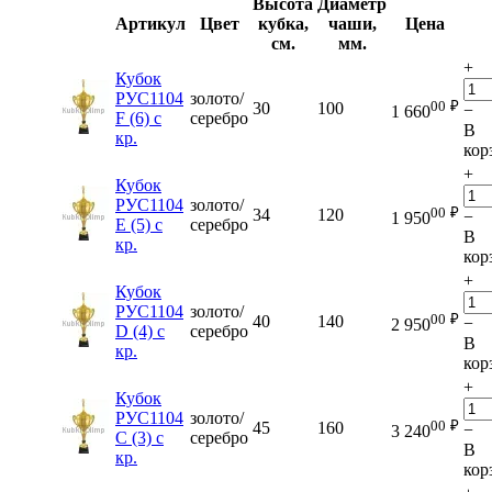
Высота
Диаметр
Артикул
Цвет
кубка,
чаши,
Цена
см.
мм.
+
Кубок
РУС1104
золото/
00
₽
30
100
−
1 660
F (6) с
серебро
В
кр.
кор
+
Кубок
РУС1104
золото/
00
₽
34
120
−
1 950
E (5) с
серебро
В
кр.
кор
+
Кубок
РУС1104
золото/
00
₽
40
140
−
2 950
D (4) с
серебро
В
кр.
кор
+
Кубок
РУС1104
золото/
00
₽
45
160
−
3 240
C (3) с
серебро
В
кр.
кор