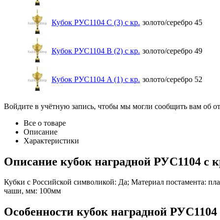
Кубок РУС1104 C (3) с кр.
золото/серебро
45
Кубок РУС1104 B (2) с кр.
золото/серебро
49
Кубок РУС1104 A (1) с кр.
золото/серебро
52
Войдите в учётную запись, чтобы мы могли сообщить вам об о
Все о товаре
Описание
Характеристики
Описание
кубок наградной РУС1104 с
Кубки с Российской символикой: Да; Материал постамента: плас
чаши, мм: 100мм
Особенности
кубок наградной РУС1104