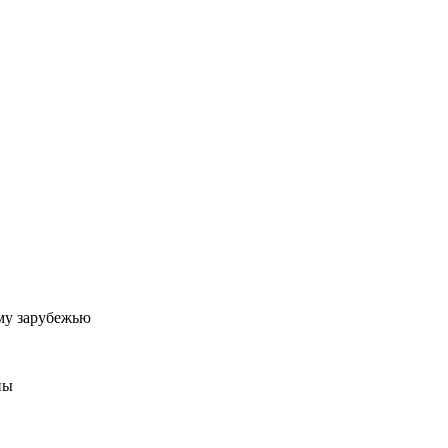
му зарубежью
ны