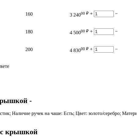
00
₽
+
−
160
3 240
00
₽
+
−
180
4 500
00
₽
+
−
200
4 830
твете
 крышкой
-
тик; Наличие ручек на чаше: Есть; Цвет: золото/серебро; Матери
 с крышкой