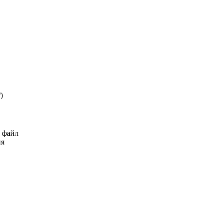
₽
)
ь файл
ия