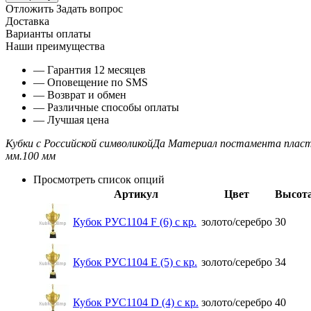
Отложить
Задать вопрос
Доставка
Варианты оплаты
Наши преимущества
— Гарантия 12 месяцев
— Оповещение по SMS
— Возврат и обмен
— Различные способы оплаты
— Лучшая цена
Кубки с Российской символикой
Да
Материал постамента
плас
мм.
100 мм
Просмотреть список опций
Артикул
Цвет
Высота
Кубок РУС1104 F (6) с кр.
золото/серебро
30
Кубок РУС1104 E (5) с кр.
золото/серебро
34
Кубок РУС1104 D (4) с кр.
золото/серебро
40