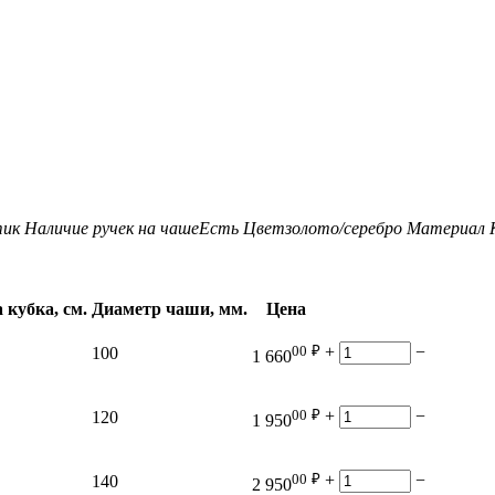
тик
Наличие ручек на чаше
Есть
Цвет
золото/серебро
Материал 
 кубка, см.
Диаметр чаши, мм.
Цена
00
₽
+
−
100
1 660
00
₽
+
−
120
1 950
00
₽
+
−
140
2 950