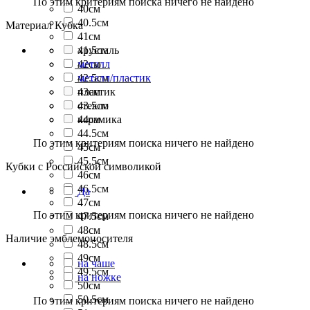
По этим критериям поиска ничего не найдено
40см
40.5см
Материал Кубка
41см
41.5см
хрусталь
42см
металл
42.5см
металл/пластик
43см
пластик
43.5см
стекло
44см
керамика
44.5см
По этим критериям поиска ничего не найдено
45см
45.5см
Кубки с Российской символикой
46см
46.5см
Да
47см
По этим критериям поиска ничего не найдено
47.5см
48см
Наличие эмблемоносителя
48.5см
49см
на чаше
49.5см
на ножке
50см
50.5см
По этим критериям поиска ничего не найдено