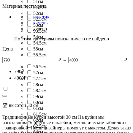
51см
Материал постамента
51.5см
52см
пластик
52.5см
камень
53см
дерево
53.5см
54см
По этим критериям поиска ничего не найдено
54.5см
Цена
55см
55.5см
₽
–
₽
56см
56.5см
790
₽
57см
4000
₽
57.5см
58см
58.5см
59см
60см
🏆 высотой 30 см
61см
61.5см
Традиционные кубки высотой 30 см На кубки мы
62см
изготавливаем цветные наклейки, металлические таблички с
62.5см
гравировкой. Наши дизайнеры помогут с макетом. Делая заказ
64см