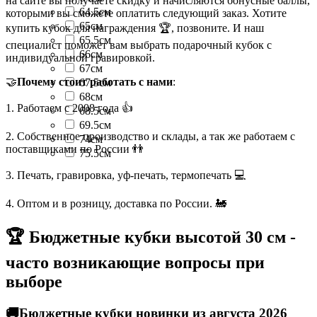
на сайте вы получаете скидку и начисляются бонусные баллы,
64.5см
которыми вы сможете оплатить следующий заказ. Хотите
65см
купить кубок для награждения 🏆, позвоните. И наш
65.5см
специалист поможет вам выбрать подарочный кубок с
66см
индивидуальной гравировкой.
67см
🤝
Почему стоит работать с нами
:
67.5см
68см
1. Работаем с 2008 года 👍
68.5см
69.5см
2. Собственное производство и склады, а так же работаем с
74см
поставщиками по России 👬
75.5см
3. Печать, гравировка, уф-печать, термопечать 💻
4. Оптом и в розницу, доставка по России. 🚂
🏆 Бюджетные кубки высотой 30 см -
часто возникающие вопросы при
выборе
🚚Бюджетные кубки новинки из августа 2026