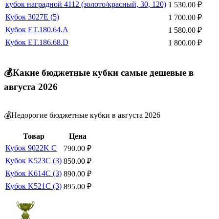
кубок наградной 4112 (золото/красный, 30, 120)
1 530.00
₽
Кубок 3027E (5)
1 700.00
₽
Кубок ET.180.64.A
1 580.00
₽
Кубок ET.186.68.D
1 800.00
₽
💰Какие бюджетные кубки самые дешевые в
августа 2026
💰Недорогие бюджетные кубки в августа 2026
Товар
Цена
Кубок 9022K C
790.00
₽
Кубок K523C (3)
850.00
₽
Кубок K614C (3)
890.00
₽
Кубок K521C (3)
895.00
₽