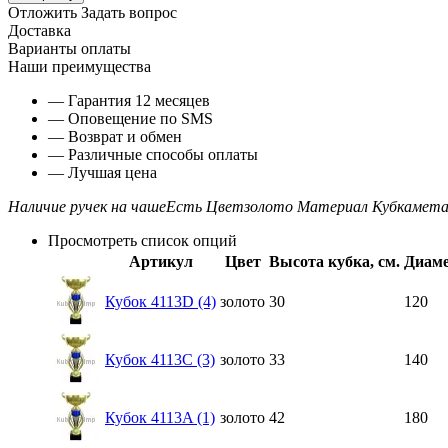
Отложить
Задать вопрос
Доставка
Варианты оплаты
Наши преимущества
— Гарантия 12 месяцев
— Оповещение по SMS
— Возврат и обмен
— Различные способы оплаты
— Лучшая цена
Наличие ручек на чаше
Есть
Цвет
золото
Материал Кубка
мета
Просмотреть список опций
Артикул
Цвет
Высота кубка, см.
Диаме
Кубок 4113D (4)
золото
30
120
Кубок 4113C (3)
золото
33
140
Кубок 4113A (1)
золото
42
180