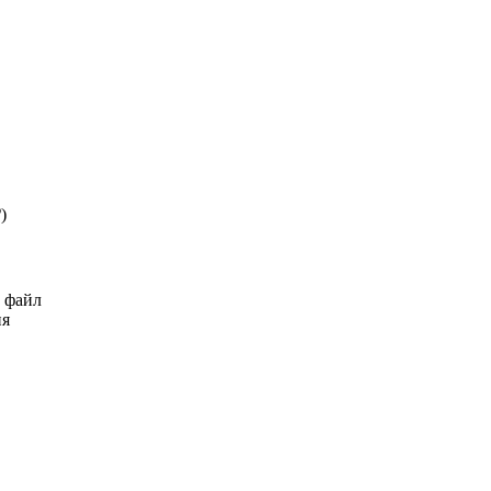
₽
)
ь файл
ия