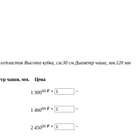
лл/пластик
Высота кубка, см.
30 см
Диаметр чаши, мм.
120 мм
тр чаши, мм.
Цена
00
₽
+
−
1 300
00
₽
+
−
1 460
00
₽
+
−
2 450