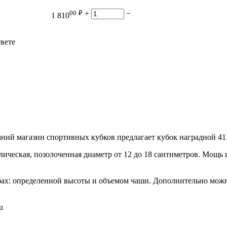
00
₽
+
−
1 810
твете
ний магазин спортивных кубков предлагает кубок наградной 41
ллическая, позолоченная диаметр от 12 до 18 сантиметров. Мощь
ах: определенной высоты и объемом чаши. Дополнительно можн
u