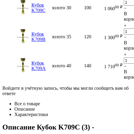
Кубок
00
₽
золото
30
100
−
1 060
K709C
В
корз
+
Кубок
00
₽
золото
35
120
−
1 300
K709B
В
корз
+
Кубок
00
₽
золото
40
140
−
1 710
K709A
В
корз
Войдите в учётную запись, чтобы мы могли сообщить вам об
ответе
Все о товаре
Описание
Характеристики
Описание
Кубок K709C (3)
-