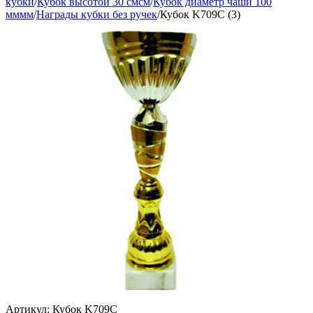
кубки
/
Кубок высотой 30 смсм
/
Кубок диаметр чаши 100
мммм
/
Награды кубки без ручек
/
Кубок K709C (3)
Артикул:
Кубок K709C