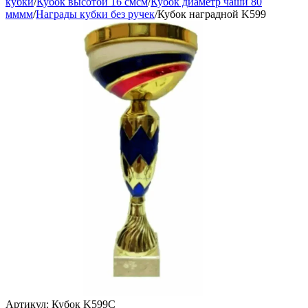
кубки
/
Кубок высотой 16 смсм
/
Кубок диаметр чаши 80
мммм
/
Награды кубки без ручек
/
Кубок наградной K599
Артикул:
Кубок K599C