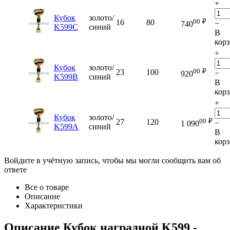
+
Кубок
золото/
00
₽
16
80
−
740
K599C
синий
В
кор
+
Кубок
золото/
00
₽
23
100
−
920
K599B
синий
В
кор
+
Кубок
золото/
00
₽
27
120
−
1 090
K599A
синий
В
кор
Войдите в учётную запись, чтобы мы могли сообщить вам об
ответе
Все о товаре
Описание
Характеристики
Описание
Кубок наградной K599
-