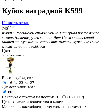
Кубок наградной K599
Написать отзыв
00
₽
740
Кубки с Российской символикой
Да
Материал постамента
камень
Наличие ручек на чаше
Нет
Цвет
золото/синий
Материал Кубка
металл/пластик
Высота кубка, см.
16 см
Диаметр чаши, мм.
80 мм
Цвет:
золото/синий
Высота кубка, см.:
16
23
27
Диаметр чаши, мм.:
80
Наклейка с текстом на постамент
:
(+
50.00
₽
)
Цена зависит от количества и макета
Металлическая табличка с текстом на постамент
: