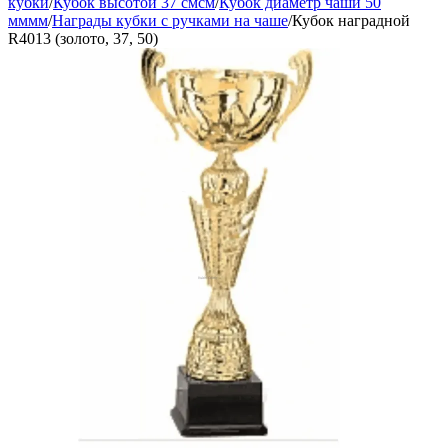
кубки
/
Кубок высотой 37 смсм
/
Кубок диаметр чаши 50
мммм
/
Награды кубки с ручками на чаше
/
Кубок наградной
R4013 (золото, 37, 50)