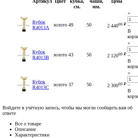
Артикул
Цвет
кубка,
чаши,
Цена
см.
мм.
+
Кубок
00
₽
золото
49
50
−
2 440
R4013A
В
корз
+
Кубок
00
₽
золото
43
50
−
2 120
R4013B
В
корз
+
Кубок
00
₽
золото
37
50
−
2 300
R4013C
В
корз
Войдите в учётную запись, чтобы мы могли сообщить вам об
ответе
Все о товаре
Описание
Характеристики