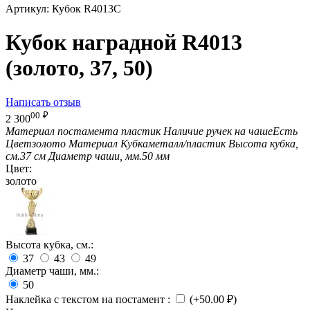
Артикул:
Кубок R4013C
Кубок наградной R4013
(золото, 37, 50)
Написать отзыв
00
₽
2 300
Материал постамента
пластик
Наличие ручек на чаше
Есть
Цвет
золото
Материал Кубка
металл/пластик
Высота кубка,
см.
37 см
Диаметр чаши, мм.
50 мм
Цвет:
золото
Высота кубка, см.:
37
43
49
Диаметр чаши, мм.:
50
Наклейка с текстом на постамент
:
(+
50.00
₽
)