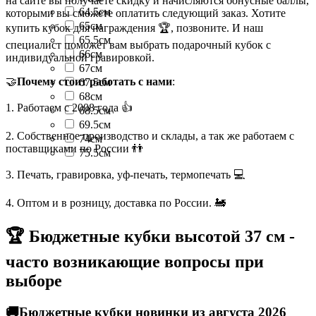
на сайте вы получаете скидку и начисляются бонусные баллы,
64.5см
которыми вы сможете оплатить следующий заказ. Хотите
65см
купить кубок для награждения 🏆, позвоните. И наш
65.5см
специалист поможет вам выбрать подарочный кубок с
66см
индивидуальной гравировкой.
67см
🤝
Почему стоит работать с нами
:
67.5см
68см
1. Работаем с 2008 года 👍
68.5см
69.5см
2. Собственное производство и склады, а так же работаем с
74см
поставщиками по России 👬
75.5см
3. Печать, гравировка, уф-печать, термопечать 💻
4. Оптом и в розницу, доставка по России. 🚂
🏆 Бюджетные кубки высотой 37 см -
часто возникающие вопросы при
выборе
🚚Бюджетные кубки новинки из августа 2026