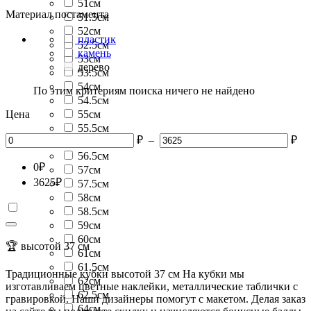
51см
Материал постамента
51.5см
52см
пластик
52.5см
камень
53см
дерево
53.5см
54см
По этим критериям поиска ничего не найдено
54.5см
Цена
55см
55.5см
₽
–
₽
56см
56.5см
0
₽
57см
3625
₽
57.5см
58см
58.5см
59см
60см
🏆 высотой 37 см
61см
61.5см
Традиционные кубки высотой 37 см На кубки мы
62см
изготавливаем цветные наклейки, металлические таблички с
62.5см
гравировкой. Наши дизайнеры помогут с макетом. Делая заказ
64см