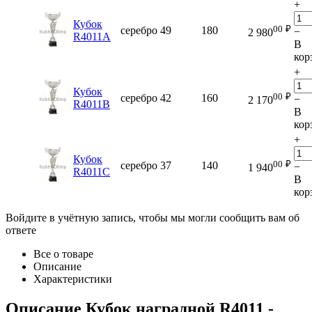
+
Кубок
00
₽
серебро
49
180
−
2 980
R4011A
В
кор
+
Кубок
00
₽
серебро
42
160
−
2 170
R4011B
В
кор
+
Кубок
00
₽
серебро
37
140
−
1 940
R4011C
В
кор
Войдите в учётную запись, чтобы мы могли сообщить вам об
ответе
Все о товаре
Описание
Характеристики
Описание
Кубок наградной R4011
-