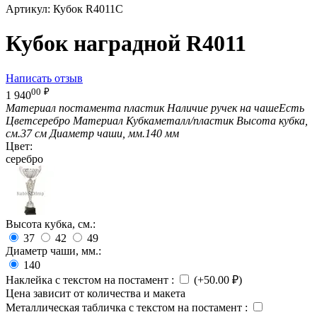
Артикул:
Кубок R4011C
Кубок наградной R4011
Написать отзыв
00
₽
1 940
Материал постамента
пластик
Наличие ручек на чаше
Есть
Цвет
серебро
Материал Кубка
металл/пластик
Высота кубка,
см.
37 см
Диаметр чаши, мм.
140 мм
Цвет:
серебро
Высота кубка, см.:
37
42
49
Диаметр чаши, мм.:
140
Наклейка с текстом на постамент
:
(+
50.00
₽
)
Цена зависит от количества и макета
Металлическая табличка с текстом на постамент
: