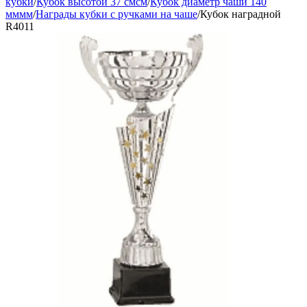
кубки
/
Кубок высотой 37 смсм
/
Кубок диаметр чаши 140
мммм
/
Награды кубки с ручками на чаше
/
Кубок наградной
R4011