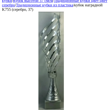
кубки
/
Кубок высотой 37 смсм
/
Традиционные кубки цвет цвет
серебро
/
Традиционные кубки из пластика
/
кубок наградной
K755 (серебро, 37)