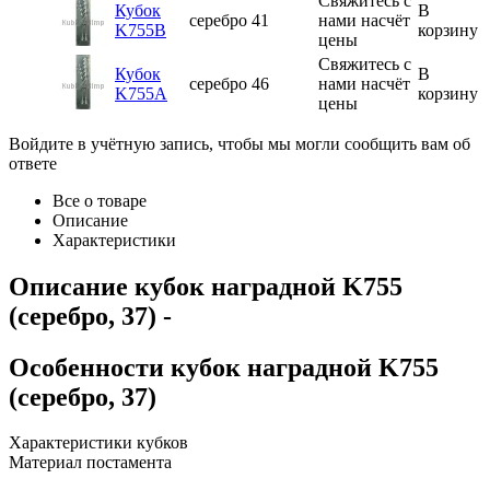
Свяжитесь с
Кубок
В
серебро
41
нами насчёт
K755B
корзину
цены
Свяжитесь с
Кубок
В
серебро
46
нами насчёт
K755A
корзину
цены
Войдите в учётную запись, чтобы мы могли сообщить вам об
ответе
Все о товаре
Описание
Характеристики
Описание
кубок наградной K755
(серебро, 37)
-
Особенности
кубок наградной K755
(серебро, 37)
Характеристики кубков
Материал постамента