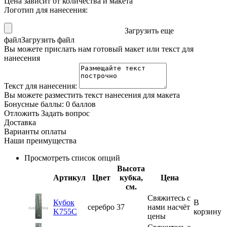
Цена зависит от количества и макета
Логотип для нанесения:
Загрузить еще
файл
Загрузить файл
Вы можете прислать нам готовый макет или текст для
нанесения
Текст для нанесения:
Вы можете разместить текст нанесения для макета
Бонусные баллы:
0 баллов
Отложить
Задать вопрос
Доставка
Варианты оплаты
Наши преимущества
Просмотреть список опций
Высота
Артикул
Цвет
кубка,
Цена
см.
Свяжитесь с
Кубок
В
серебро
37
нами насчёт
K755C
корзину
цены