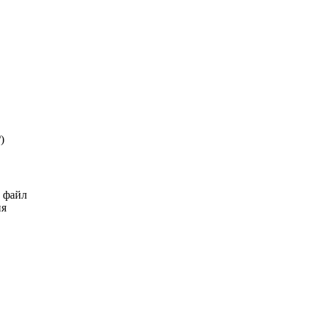
₽
)
ь файл
ия