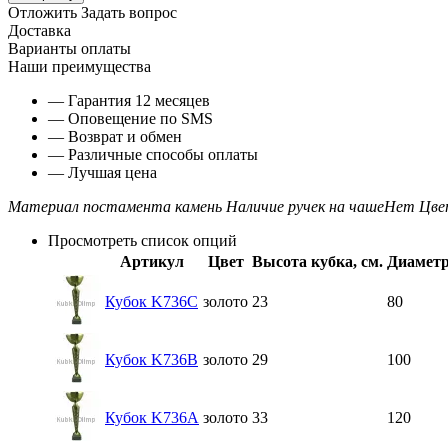
Отложить
Задать вопрос
Доставка
Варианты оплаты
Наши преимущества
— Гарантия 12 месяцев
— Оповещение по SMS
— Возврат и обмен
— Различные способы оплаты
— Лучшая цена
Материал постамента
камень
Наличие ручек на чаше
Нет
Цве
Просмотреть список опций
Артикул
Цвет
Высота кубка, см.
Диаметр
Кубок K736C
золото
23
80
Кубок K736B
золото
29
100
Кубок K736A
золото
33
120