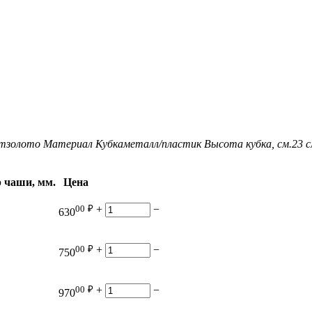
т
золото
Материал Кубка
металл/пластик
Высота кубка, см.
23 
 чаши, мм.
Цена
00
₽
+
−
630
00
₽
+
−
750
00
₽
+
−
970