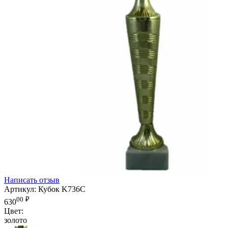
Написать отзыв
Артикул:
Кубок K736C
00
₽
630
Цвет:
золото