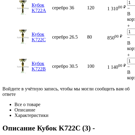
Кубок
00
₽
серебро
36
120
−
1 310
K722A
В
кор
+
Кубок
00
₽
серебро
26.5
80
−
850
K722C
В
кор
+
Кубок
00
₽
серебро
30.5
100
−
1 140
K722B
В
кор
Войдите в учётную запись, чтобы мы могли сообщить вам об
ответе
Все о товаре
Описание
Характеристики
Описание
Кубок K722C (3)
-