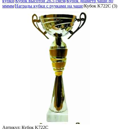
кубки
/
Кубок высотой 26.5 смсм
/
Кубок диаметр чаши 80
мммм
/
Награды кубки с ручками на чаше
/
Кубок K722C (3)
Артикул:
Кубок K722C