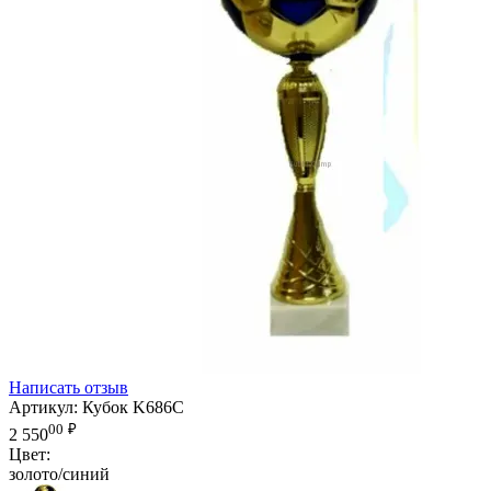
Написать отзыв
Артикул:
Кубок K686C
00
₽
2 550
Цвет:
золото/синий