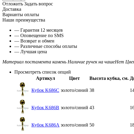
Отложить
Задать вопрос
Доставка
Варианты оплаты
Наши преимущества
— Гарантия 12 месяцев
— Оповещение по SMS
— Возврат и обмен
— Различные способы оплаты
— Лучшая цена
Материал постамента
камень
Наличие ручек на чаше
Нет
Цве
Просмотреть список опций
Артикул
Цвет
Высота кубка, см.
Д
Кубок K686C
золото/синий
38
1
Кубок K686B
золото/синий
43
1
Кубок K686A
золото/синий
50
1