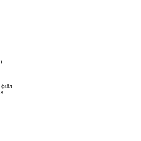
₽
)
ь файл
ия