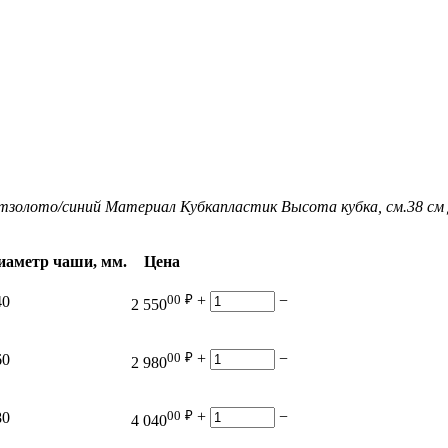
т
золото/синий
Материал Кубка
пластик
Высота кубка, см.
38 см
иаметр чаши, мм.
Цена
00
₽
+
−
40
2 550
00
₽
+
−
60
2 980
00
₽
+
−
80
4 040