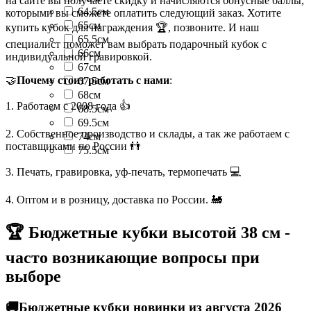
на сайте вы получаете скидку и начисляются бонусные баллы,
64.5см
которыми вы сможете оплатить следующий заказ. Хотите
65см
купить кубок для награждения 🏆, позвоните. И наш
65.5см
специалист поможет вам выбрать подарочный кубок с
66см
индивидуальной гравировкой.
67см
🤝
Почему стоит работать с нами
:
67.5см
68см
1. Работаем с 2008 года 👍
68.5см
69.5см
2. Собственное производство и склады, а так же работаем с
74см
поставщиками по России 👬
75.5см
3. Печать, гравировка, уф-печать, термопечать 💻
4. Оптом и в розницу, доставка по России. 🚂
🏆 Бюджетные кубки высотой 38 см -
часто возникающие вопросы при
выборе
🚚Бюджетные кубки новинки из августа 2026