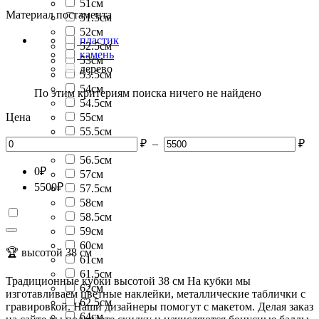
51см
Материал постамента
51.5см
52см
пластик
52.5см
камень
53см
дерево
53.5см
54см
По этим критериям поиска ничего не найдено
54.5см
Цена
55см
55.5см
₽
–
₽
56см
56.5см
0
₽
57см
5500
₽
57.5см
58см
58.5см
59см
60см
🏆 высотой 38 см
61см
61.5см
Традиционные кубки высотой 38 см На кубки мы
62см
изготавливаем цветные наклейки, металлические таблички с
62.5см
гравировкой. Наши дизайнеры помогут с макетом. Делая заказ
64см