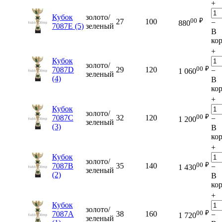
+
Кубок
золото/
00
₽
27
100
−
880
7087E (5)
зеленый
В
ко
+
Кубок
золото/
00
₽
7087D
29
120
−
1 060
зеленый
(4)
В
ко
+
Кубок
золото/
00
₽
7087C
32
120
−
1 200
зеленый
(3)
В
ко
+
Кубок
золото/
00
₽
7087B
35
140
−
1 430
зеленый
(2)
В
ко
+
Кубок
золото/
00
₽
7087A
38
160
−
1 720
зеленый