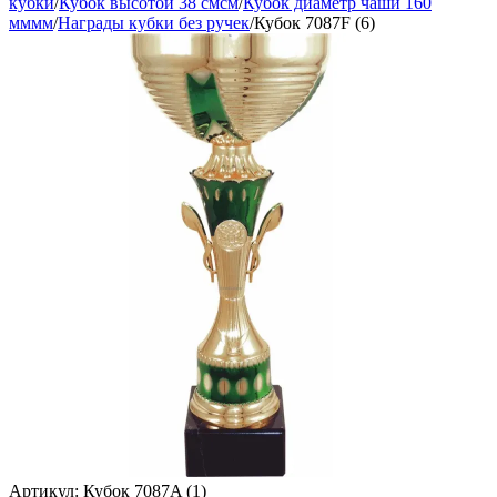
кубки
/
Кубок высотой 38 смсм
/
Кубок диаметр чаши 160
мммм
/
Награды кубки без ручек
/
Кубок 7087F (6)
Артикул:
Кубок 7087A (1)