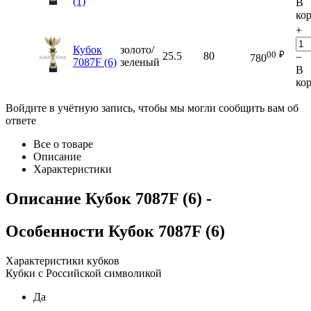
(1)
В
ко
+
Кубок
золото/
00
₽
25.5
80
−
780
7087F (6)
зеленый
В
ко
Войдите в учётную запись, чтобы мы могли сообщить вам об
ответе
Все о товаре
Описание
Характеристики
Описание
Кубок 7087F (6)
-
Особенности
Кубок 7087F (6)
Характеристики кубков
Кубки с Российской символикой
Да