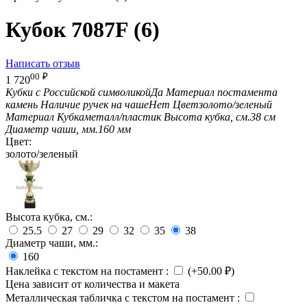
Кубок 7087F (6)
Написать отзыв
00
₽
1 720
Кубки с Российской символикой
Да
Материал постамента
камень
Наличие ручек на чаше
Нет
Цвет
золото/зеленый
Материал Кубка
металл/пластик
Высота кубка, см.
38 см
Диаметр чаши, мм.
160 мм
Цвет:
золото/зеленый
Высота кубка, см.:
25.5
27
29
32
35
38
Диаметр чаши, мм.:
160
Наклейка с текстом на постамент
:
(+
50.00
₽
)
Цена зависит от количества и макета
Металлическая табличка с текстом на постамент
: