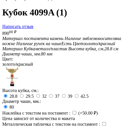
Кубок 4099A (1)
Написать отзыв
00
₽
890
Материал постамента
камень
Наличие эмблемоносителя
на
ножке
Наличие ручек на чаше
Есть
Цвет
золото/красный
Материал Кубка
металл/пластик
Высота кубка, см.
28.8 см
Диаметр чаши, мм.
80 мм
Цвет:
золото/красный
Высота кубка, см.:
28.8
29.5
32
37
39
42.5
Диаметр чаши, мм.:
80
Наклейка с текстом на постамент
:
(+
50.00
₽
)
Цена зависит от количества и макета
Металлическая табличка с текстом на постамент
: