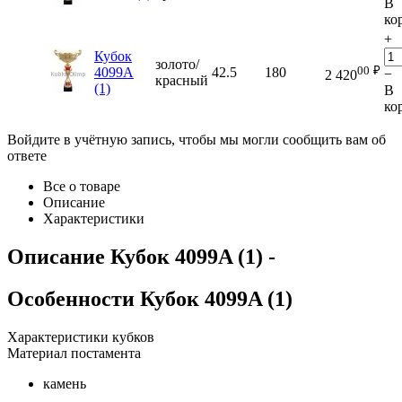
В
ко
+
Кубок
золото/
00
₽
4099A
42.5
180
−
2 420
красный
(1)
В
ко
Войдите в учётную запись, чтобы мы могли сообщить вам об
ответе
Все о товаре
Описание
Характеристики
Описание
Кубок 4099A (1)
-
Особенности
Кубок 4099A (1)
Характеристики кубков
Материал постамента
камень