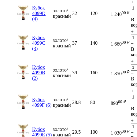
+
Кубок
золото/
00
₽
4099D
32
120
−
1 240
красный
(4)
В
ко
+
Кубок
золото/
00
₽
4099C
37
140
−
1 660
красный
(3)
В
ко
+
Кубок
золото/
00
₽
4099B
39
160
−
1 850
красный
(2)
В
ко
+
Кубок
золото/
00
₽
28.8
80
−
890
4099F (6)
красный
В
ко
+
Кубок
золото/
00
₽
29.5
100
−
1 030
4099E (5)
красный