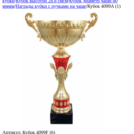
кубки
/
Кубок высотой 28.8 смсм
/
Кубок диаметр чаши 80
мммм
/
Награды кубки с ручками на чаше
/
Кубок 4099A (1)
Артикул:
Кубок 4099F (6)