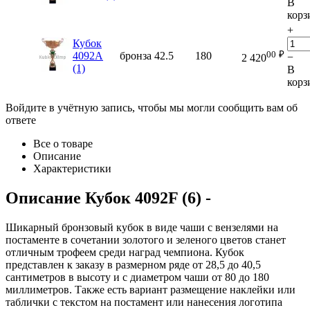
В
корз
+
Кубок
00
₽
4092A
бронза
42.5
180
−
2 420
(1)
В
корз
Войдите в учётную запись, чтобы мы могли сообщить вам об
ответе
Все о товаре
Описание
Характеристики
Описание
Кубок 4092F (6)
-
Шикарный бронзовый кубок в виде чаши с вензелями на
постаменте в сочетании золотого и зеленого цветов станет
отличным трофеем среди наград чемпиона. Кубок
представлен к заказу в размерном ряде от 28,5 до 40,5
сантиметров в высоту и с диаметром чаши от 80 до 180
миллиметров. Также есть вариант размещение наклейки или
таблички с текстом на постамент или нанесения логотипа