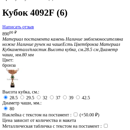
Кубок 4092F (6)
Написать отзыв
00
₽
890
Материал постамента
камень
Наличие эмблемоносителя
на
ножке
Наличие ручек на чаше
Есть
Цвет
бронза
Материал
Кубка
металл/пластик
Высота кубка, см.
28.5 см
Диаметр
чаши, мм.
80 мм
Цвет:
бронза
Высота кубка, см.:
28.5
29.5
32
37
39
42.5
Диаметр чаши, мм.:
80
Наклейка с текстом на постамент
:
(+
50.00
₽
)
Цена зависит от количества и макета
Металлическая табличка с текстом на постамент
: