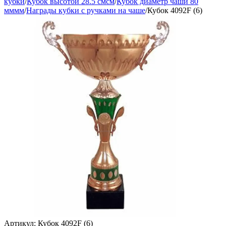
кубки
/
Кубок высотой 28.5 смсм
/
Кубок диаметр чаши 80
мммм
/
Награды кубки с ручками на чаше
/
Кубок 4092F (6)
Артикул:
Кубок 4092F (6)