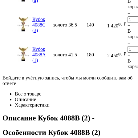
(4)
В
корз
+
Кубок
00
₽
4088C
золото
36.5
140
−
1 420
(3)
В
корз
+
Кубок
00
₽
4088A
золото
41.5
180
−
2 450
(1)
В
корз
Войдите в учётную запись, чтобы мы могли сообщить вам об
ответе
Все о товаре
Описание
Характеристики
Описание
Кубок 4088B (2)
-
Особенности
Кубок 4088B (2)