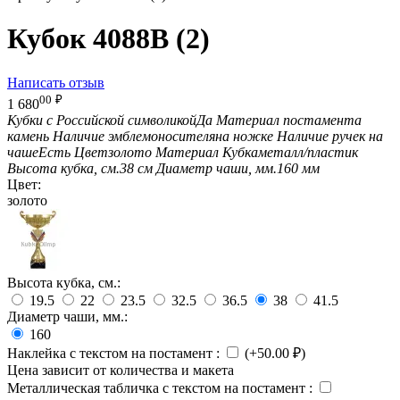
Кубок 4088B (2)
Написать отзыв
00
₽
1 680
Кубки с Российской символикой
Да
Материал постамента
камень
Наличие эмблемоносителя
на ножке
Наличие ручек на
чаше
Есть
Цвет
золото
Материал Кубка
металл/пластик
Высота кубка, см.
38 см
Диаметр чаши, мм.
160 мм
Цвет:
золото
Высота кубка, см.:
19.5
22
23.5
32.5
36.5
38
41.5
Диаметр чаши, мм.:
160
Наклейка с текстом на постамент
:
(+
50.00
₽
)
Цена зависит от количества и макета
Металлическая табличка с текстом на постамент
: