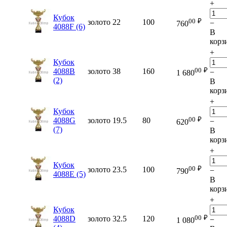
+
Кубок
00
₽
золото
22
100
−
760
4088F (6)
В
корз
+
Кубок
00
₽
4088B
золото
38
160
−
1 680
(2)
В
корз
+
Кубок
00
₽
4088G
золото
19.5
80
−
620
(7)
В
корз
+
Кубок
00
₽
золото
23.5
100
−
790
4088E (5)
В
корз
+
Кубок
00
₽
4088D
золото
32.5
120
−
1 080