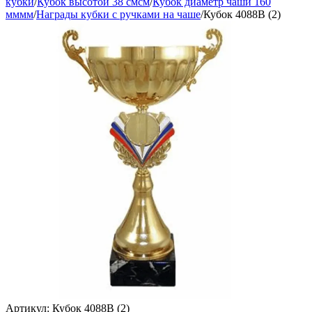
кубки
/
Кубок высотой 38 смсм
/
Кубок диаметр чаши 160
мммм
/
Награды кубки с ручками на чаше
/
Кубок 4088B (2)
Артикул:
Кубок 4088B (2)