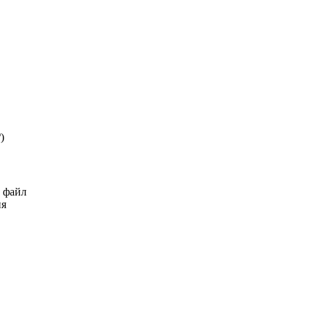
₽
)
ь файл
ия