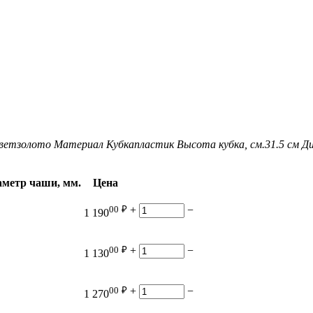
вет
золото
Материал Кубка
пластик
Высота кубка, см.
31.5 см
Ди
метр чаши, мм.
Цена
00
₽
+
−
1 190
00
₽
+
−
1 130
00
₽
+
−
1 270