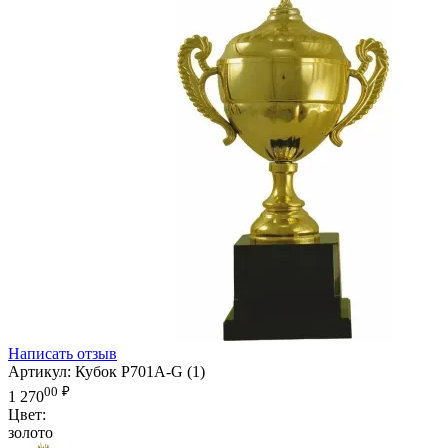
Написать отзыв
Артикул:
Кубок P701A-G (1)
00
₽
1 270
Цвет:
золото