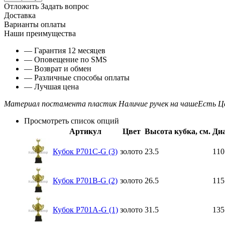
Отложить
Задать вопрос
Доставка
Варианты оплаты
Наши преимущества
— Гарантия 12 месяцев
— Оповещение по SMS
— Возврат и обмен
— Различные способы оплаты
— Лучшая цена
Материал постамента
пластик
Наличие ручек на чаше
Есть
Ц
Просмотреть список опций
Артикул
Цвет
Высота кубка, см.
Диа
Кубок P701C-G (3)
золото
23.5
110
Кубок P701B-G (2)
золото
26.5
115
Кубок P701A-G (1)
золото
31.5
135