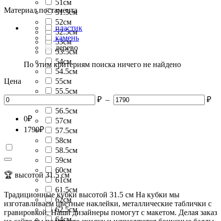
51см
Материал постамента
51.5см
52см
пластик
52.5см
камень
53см
дерево
53.5см
54см
По этим критериям поиска ничего не найдено
54.5см
Цена
55см
55.5см
₽
–
₽
56см
56.5см
0
₽
57см
1790
₽
57.5см
58см
58.5см
59см
60см
🏆 высотой 31.5 см
61см
61.5см
Традиционные кубки высотой 31.5 см На кубки мы
62см
изготавливаем цветные наклейки, металлические таблички с
62.5см
гравировкой. Наши дизайнеры помогут с макетом. Делая заказ
64см