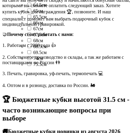
на сайте вы получаете скидку и начисляются бонусные баллы,
64.5см
которыми вы сможете оплатить следующий заказ. Хотите
65см
купить кубок для награждения 🏆, позвоните. И наш
65.5см
специалист поможет вам выбрать подарочный кубок с
66см
индивидуальной гравировкой.
67см
🤝
Почему стоит работать с нами
:
67.5см
68см
1. Работаем с 2008 года 👍
68.5см
69.5см
2. Собственное производство и склады, а так же работаем с
74см
поставщиками по России 👬
75.5см
3. Печать, гравировка, уф-печать, термопечать 💻
4. Оптом и в розницу, доставка по России. 🚂
🏆 Бюджетные кубки высотой 31.5 см -
часто возникающие вопросы при
выборе
🚚Бюджетные кубки новинки из августа 2026