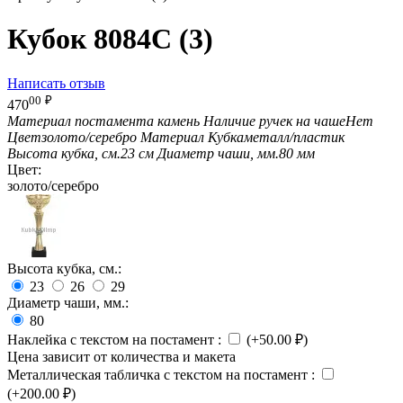
Кубок 8084C (3)
Написать отзыв
00
₽
470
Материал постамента
камень
Наличие ручек на чаше
Нет
Цвет
золото/серебро
Материал Кубка
металл/пластик
Высота кубка, см.
23 см
Диаметр чаши, мм.
80 мм
Цвет:
золото/серебро
Высота кубка, см.:
23
26
29
Диаметр чаши, мм.:
80
Наклейка с текстом на постамент
:
(+
50.00
₽
)
Цена зависит от количества и макета
Металлическая табличка с текстом на постамент
:
(+
200.00
₽
)