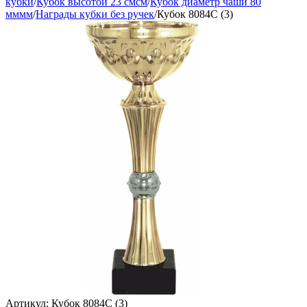
кубки
/
Кубок высотой 23 смсм
/
Кубок диаметр чаши 80
мммм
/
Награды кубки без ручек
/
Кубок 8084C (3)
Артикул:
Кубок 8084C (3)