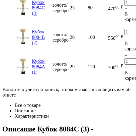
Кубок
золото/
00
₽
8084C
23
80
−
470
серебро
(3)
В
корз
+
Кубок
золото/
00
₽
8084B
26
100
−
550
серебро
(2)
В
корз
+
Кубок
золото/
00
₽
8084A
29
120
−
700
серебро
(1)
В
корз
Войдите в учётную запись, чтобы мы могли сообщить вам об
ответе
Все о товаре
Описание
Характеристики
Описание
Кубок 8084C (3)
-