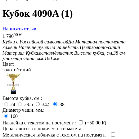
Кубок 4090A (1)
Написать отзыв
00
₽
1 790
Кубки с Российской символикой
Да
Материал постамента
камень
Наличие ручек на чаше
Есть
Цвет
золото/синий
Материал Кубка
металл/пластик
Высота кубка, см.
38 см
Диаметр чаши, мм.
160 мм
Цвет:
золото/синий
Высота кубка, см.:
24
29.5
34.5
38
Диаметр чаши, мм.:
160
Наклейка с текстом на постамент
:
(+
50.00
₽
)
Цена зависит от количества и макета
Металлическая табличка с текстом на постамент
: