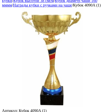
кубки
/
Кубок высотой 38 смсм
/
Кубок диаметр чаши 160
мммм
/
Награды кубки с ручками на чаше
/
Кубок 4090A (1)
Артикул:
Кубок 4090A (1)