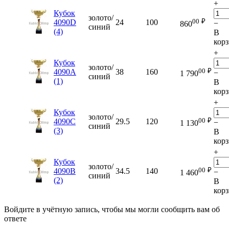
+
Кубок
золото/
00
₽
4090D
24
100
−
860
синий
(4)
В
кор
+
Кубок
золото/
00
₽
4090A
38
160
−
1 790
синий
(1)
В
кор
+
Кубок
золото/
00
₽
4090C
29.5
120
−
1 130
синий
(3)
В
кор
+
Кубок
золото/
00
₽
4090B
34.5
140
−
1 460
синий
(2)
В
кор
Войдите в учётную запись, чтобы мы могли сообщить вам об
ответе