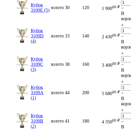
Кубок
00
₽
золото
30
120
−
1 900
3109E (5)
В
корз
+
Кубок
00
₽
3109D
золото
33
140
−
2 430
(4)
В
корз
+
Кубок
00
₽
3109C
золото
38
160
−
3 400
(3)
В
корз
+
Кубок
00
₽
3109A
золото
44
200
−
5 680
(1)
В
корз
+
Кубок
00
₽
3109B
золото
41
180
−
4 350
(2)
В