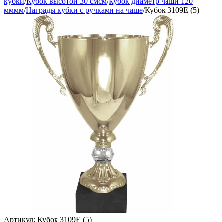
кубки
/
Кубок высотой 30 смсм
/
Кубок диаметр чаши 120
мммм
/
Награды кубки с ручками на чаше
/
Кубок 3109E (5)
Артикул:
Кубок 3109E (5)