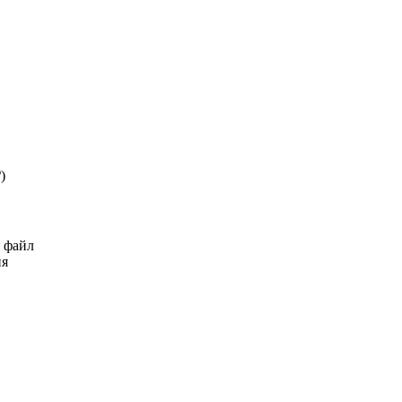
₽
)
ь файл
ия