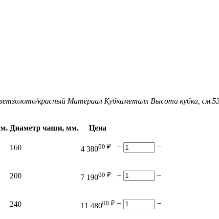
вет
золото/красный
Материал Кубка
металл
Высота кубка, см.
5
см.
Диаметр чаши, мм.
Цена
00
₽
+
−
160
4 380
00
₽
+
−
200
7 190
00
₽
+
−
240
11 480