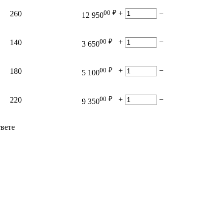
00
₽
+
−
260
12 950
00
₽
+
−
140
3 650
00
₽
+
−
180
5 100
00
₽
+
−
220
9 350
твете