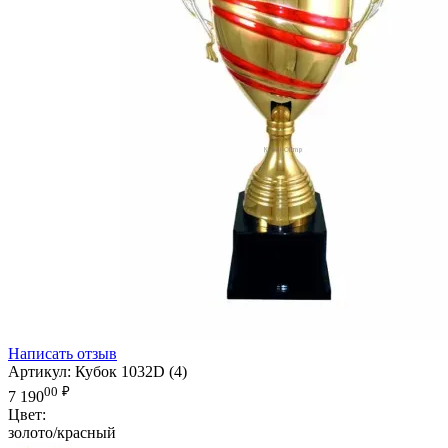
Написать отзыв
Артикул:
Кубок 1032D (4)
00
₽
7 190
Цвет:
золото/красный